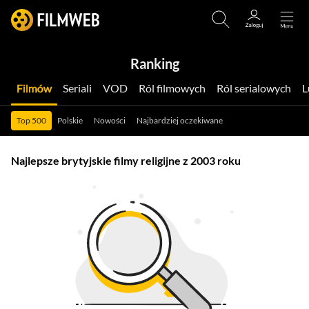
Ranking
Filmów
Seriali
VOD
Ról filmowych
Ról serialowych
Top 500
Polskie
Nowości
Najbardziej oczekiwane
Najlepsze brytyjskie filmy religijne z 2003 roku