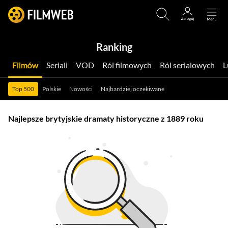
Ranking
Filmów
Seriali
VOD
Ról filmowych
Ról serialowych
Top 500
Polskie
Nowości
Najbardziej oczekiwane
Najlepsze brytyjskie dramaty historyczne z 1889 roku