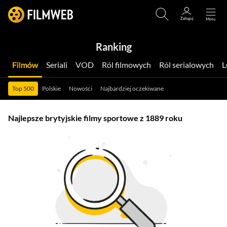
Ranking
Filmów
Seriali
VOD
Ról filmowych
Ról serialowych
Top 500
Polskie
Nowości
Najbardziej oczekiwane
Najlepsze brytyjskie filmy sportowe z 1889 roku