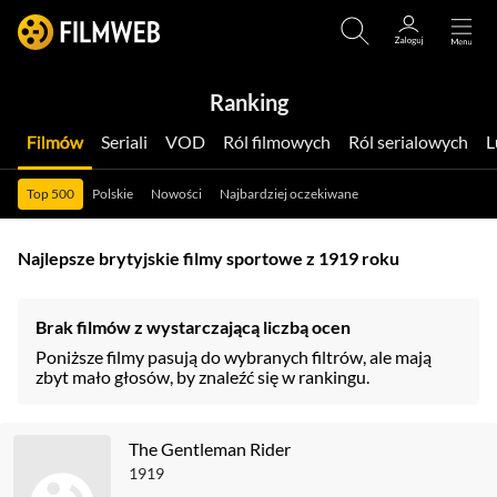
Ranking
Filmów
Seriali
VOD
Ról filmowych
Ról serialowych
Top 500
Polskie
Nowości
Najbardziej oczekiwane
Najlepsze brytyjskie filmy sportowe z 1919 roku
Brak filmów z wystarczającą liczbą ocen
Poniższe filmy pasują do wybranych filtrów, ale mają
zbyt mało głosów, by znaleźć się w rankingu.
The Gentleman Rider
1919