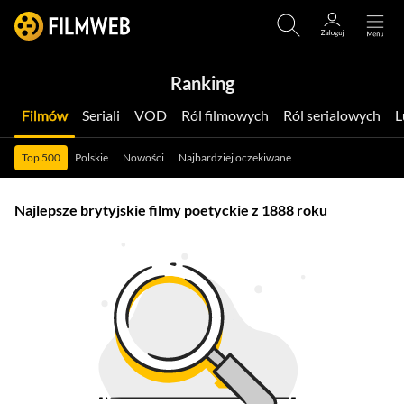
Ranking
Filmów
Seriali
VOD
Ról filmowych
Ról serialowych
Top 500
Polskie
Nowości
Najbardziej oczekiwane
Najlepsze brytyjskie filmy poetyckie z 1888 roku