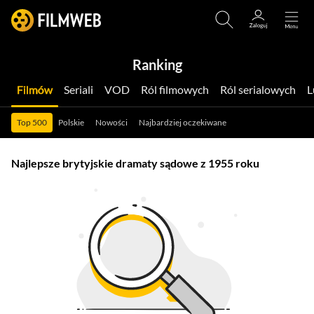
Ranking
Filmów
Seriali
VOD
Ról filmowych
Ról serialowych
Top 500
Polskie
Nowości
Najbardziej oczekiwane
Najlepsze brytyjskie dramaty sądowe z 1955 roku