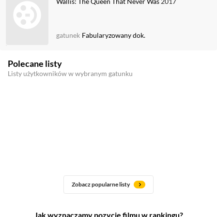
Wallis: The Queen That Never Was
2017
gatunek
Fabularyzowany dok.
Polecane listy
Listy użytkowników w wybranym gatunku
Zobacz popularne listy
Jak wyznaczamy pozycję filmu w rankingu?