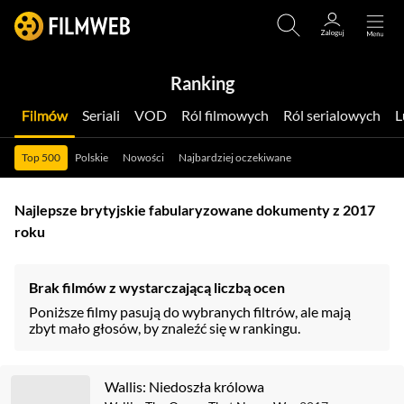
Ranking
Filmów
Seriali
VOD
Ról filmowych
Ról serialowych
Top 500
Polskie
Nowości
Najbardziej oczekiwane
Najlepsze brytyjskie fabularyzowane dokumenty z 2017
roku
Brak filmów z wystarczającą liczbą ocen
Poniższe filmy pasują do wybranych filtrów, ale mają
zbyt mało głosów, by znaleźć się w rankingu.
Wallis: Niedoszła królowa