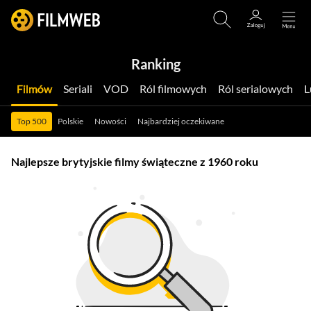
Ranking
Filmów
Seriali
VOD
Ról filmowych
Ról serialowych
Top 500
Polskie
Nowości
Najbardziej oczekiwane
Najlepsze brytyjskie filmy świąteczne z 1960 roku