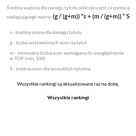
Średnia ważona dla danego tytułu obliczana jest za pomocą
(g / (g+m)) *s + (m / (g+m)) * S
następującego wzoru:
s - średnia ocena dla danego tytułu
g - liczba wystawionych ocen na tytuł
m - minimalna liczba ocen wymagana do uwzględnienia
w TOP (min. 100)
S - średnia ocen dla wszystkich tytułów
Wszystkie rankingi są aktualizowane raz na dobę.
Wszystkie rankingi
Filmy
Seriale
Top 500
Top 500
Polskie
Polskie
Nowości