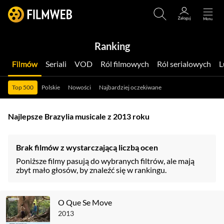
Ranking
Filmów
Seriali
VOD
Ról filmowych
Ról serialowych
Top 500
Polskie
Nowości
Najbardziej oczekiwane
Najlepsze Brazylia musicale z 2013 roku
Brak filmów z wystarczającą liczbą ocen
Poniższe filmy pasują do wybranych filtrów, ale mają
zbyt mało głosów, by znaleźć się w rankingu.
O Que Se Move
2013