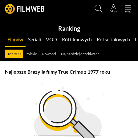
Ranking
Filmów
Seriali
VOD
Ról filmowych
Ról serialowych
Top 500
Polskie
Nowości
Najbardziej oczekiwane
Najlepsze Brazylia filmy True Crime z 1977 roku