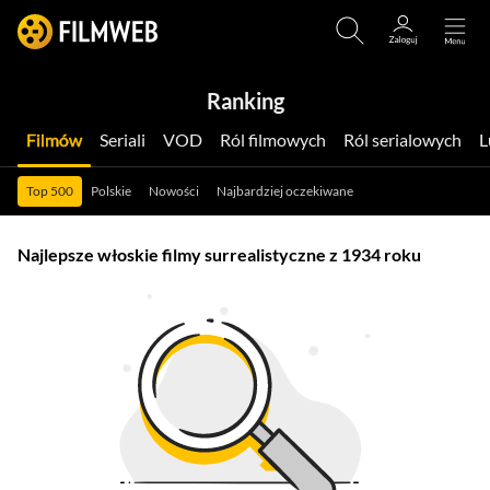
Ranking
Filmów
Seriali
VOD
Ról filmowych
Ról serialowych
Top 500
Polskie
Nowości
Najbardziej oczekiwane
Najlepsze włoskie filmy surrealistyczne z 1934 roku