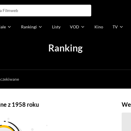
iale
Rankingi
Listy
VOD
Kino
TV
Ranking
h
oczekiwane
jne z 1958 roku
Weź