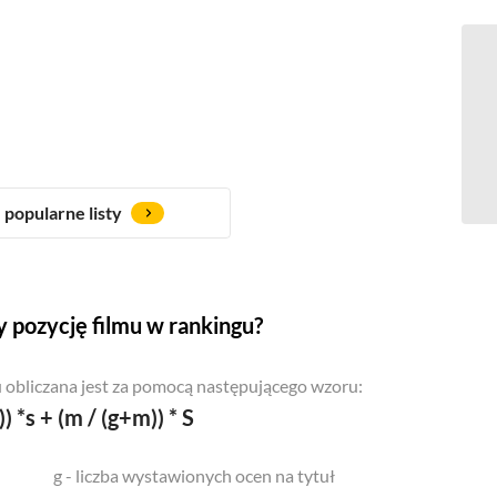
popularne listy
 pozycję filmu w rankingu?
 obliczana jest za pomocą następującego wzoru:
)) *s + (m / (g+m)) * S
g - liczba wystawionych ocen na tytuł