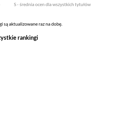
o
S - średnia ocen dla wszystkich tytułów
i są aktualizowane raz na dobę.
ystkie rankingi
Seriale
Top 500
Polskie
Gry wideo
Top 500
Nowości
Kompozytorów
Scenografów