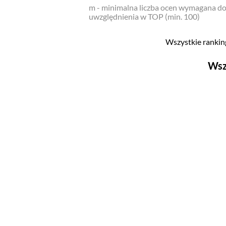
m - minimalna liczba ocen wymagana d
uwzględnienia w TOP (min. 100)
Wszystkie ranking
Wsz
Filmy
Top 500
Polskie
Nowości
Programy
Top 500
Polskie
Ludzie filmu
Aktorów
Aktorek