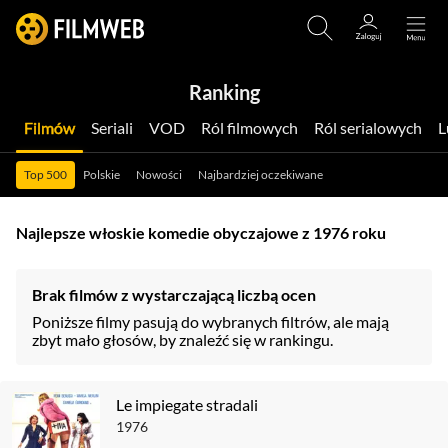
Ranking
Filmów
Seriali
VOD
Ról filmowych
Ról serialowych
Top 500
Polskie
Nowości
Najbardziej oczekiwane
Najlepsze włoskie komedie obyczajowe z 1976 roku
Brak filmów z wystarczającą liczbą ocen
Poniższe filmy pasują do wybranych filtrów, ale mają
zbyt mało głosów, by znaleźć się w rankingu.
Le impiegate stradali
1976