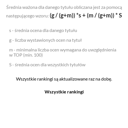
Średnia ważona dla danego tytułu obliczana jest za pomocą
(g / (g+m)) *s + (m / (g+m)) * S
następującego wzoru:
s - średnia ocena dla danego tytułu
g - liczba wystawionych ocen na tytuł
m - minimalna liczba ocen wymagana do uwzględnienia
w TOP (min. 100)
S - średnia ocen dla wszystkich tytułów
Wszystkie rankingi są aktualizowane raz na dobę.
Wszystkie rankingi
Filmy
Seriale
Top 500
Top 500
Polskie
Polskie
Nowości