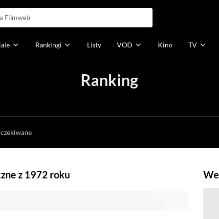
iale
Rankingi
Listy
VOD
Kino
TV
Ranking
h
oczekiwane
czne z 1972 roku
Weź