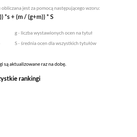
 obliczana jest za pomocą następującego wzoru:
)) *s + (m / (g+m)) * S
g - liczba wystawionych ocen na tytuł
o
S - średnia ocen dla wszystkich tytułów
i są aktualizowane raz na dobę.
ystkie rankingi
Seriale
Top 500
Polskie
Gry wideo