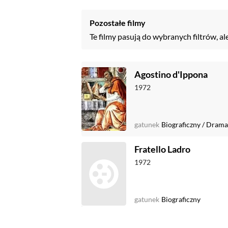
Pozostałe filmy
Te filmy pasują do wybranych filtrów, al
Agostino d'Ippona
1972
gatunek
Biograficzny
/
Drama
Fratello Ladro
1972
gatunek
Biograficzny