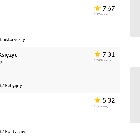
7,67
1 326
ocen
 historyczny
7,31
 Księżyc
1 243
oceny
2
t
/
Religijny
5,32
182
oceny
t
/
Polityczny