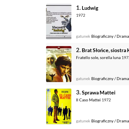
1.
Ludwig
1972
gatunek
Biograficzny
/
Dramat
2.
Brat Słońce, siostra
Fratello sole, sorella luna
197
gatunek
Biograficzny
/
Drama
3.
Sprawa Mattei
Il Caso Mattei
1972
gatunek
Biograficzny
/
Drama