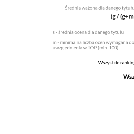
Średnia ważona dla danego tytułu
(g / (g+m
s - średnia ocena dla danego tytułu
m - minimalna liczba ocen wymagana d
uwzględnienia w TOP (min. 100)
Wszystkie ranking
Wsz
Filmy
Top 500
Polskie
Nowości
Programy