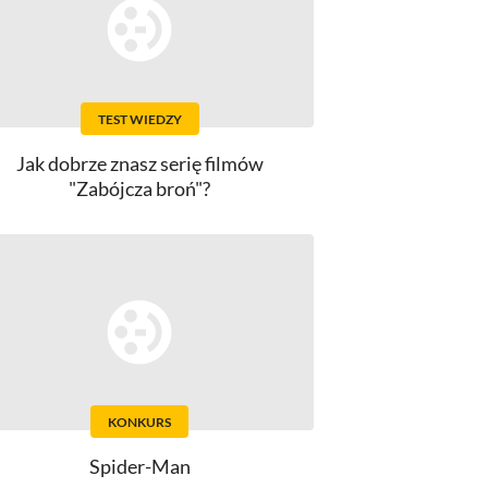
TEST WIEDZY
Jak dobrze znasz serię filmów
"Zabójcza broń"?
KONKURS
Spider-Man