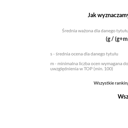
Jak wyznaczamy
Średnia ważona dla danego tytułu
(g / (g+m
s - średnia ocena dla danego tytułu
m - minimalna liczba ocen wymagana d
uwzględnienia w TOP (min. 100)
Wszystkie ranking
Wsz
Filmy
Top 500
Polskie