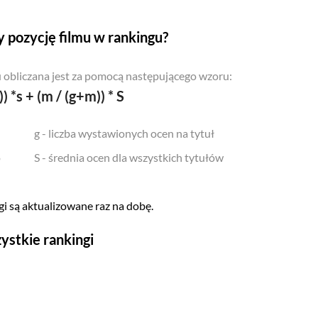
 pozycję filmu w rankingu?
 obliczana jest za pomocą następującego wzoru:
)) *s + (m / (g+m)) * S
g - liczba wystawionych ocen na tytuł
o
S - średnia ocen dla wszystkich tytułów
i są aktualizowane raz na dobę.
ystkie rankingi
Seriale
Top 500
Polskie