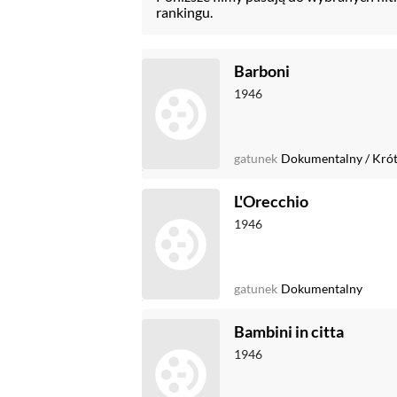
rankingu.
Barboni
1946
gatunek
Dokumentalny
/
Kró
L'Orecchio
1946
gatunek
Dokumentalny
Bambini in citta
1946