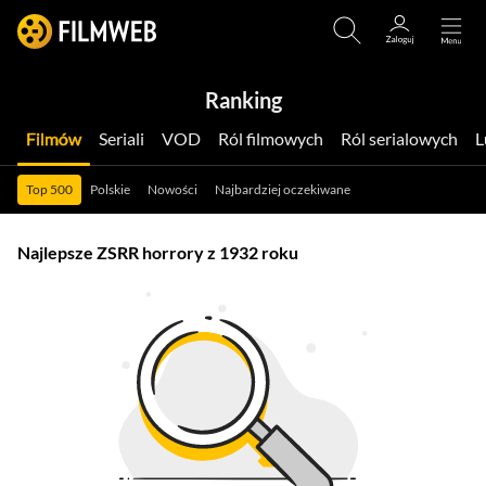
Ranking
Filmów
Seriali
VOD
Ról filmowych
Ról serialowych
Top 500
Polskie
Nowości
Najbardziej oczekiwane
Najlepsze ZSRR horrory z 1932 roku