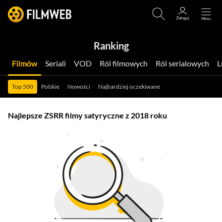
Ranking
Filmów
Seriali
VOD
Ról filmowych
Ról serialowych
Top 500
Polskie
Nowości
Najbardziej oczekiwane
Najlepsze ZSRR filmy satyryczne z 2018 roku