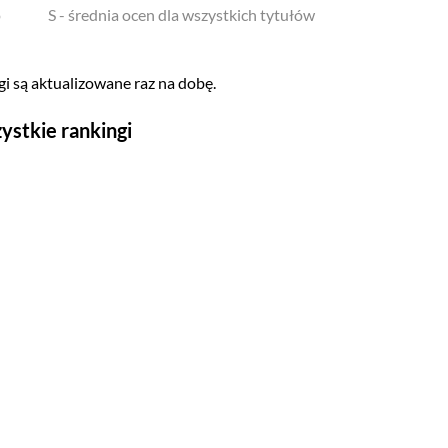
o
S - średnia ocen dla wszystkich tytułów
i są aktualizowane raz na dobę.
ystkie rankingi
Seriale
Top 500
Polskie
Gry wideo
Top 500
Nowości
Kompozytorów
Scenografów