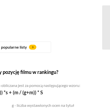
popularne listy
 pozycję filmu w rankingu?
 obliczana jest za pomocą następującego wzoru:
)) *s + (m / (g+m)) * S
g - liczba wystawionych ocen na tytuł