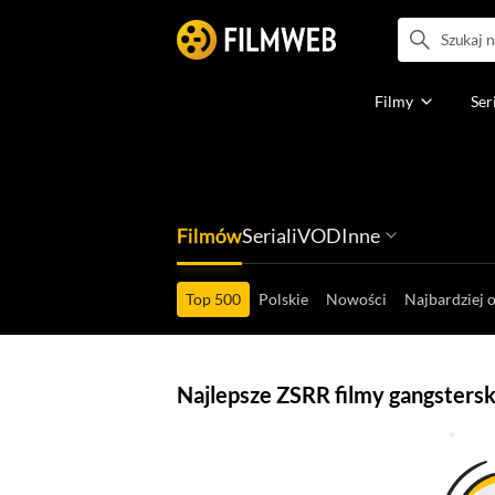
Filmy
Ser
Filmów
Seriali
VOD
Inne
Ludzi filmu
Programów
Ról filmowych
Ról serialowyc
Box Office'ów
Gier wideo
Top 500
Polskie
Nowości
Najbardziej 
Najlepsze ZSRR filmy gangstersk