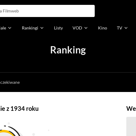
iale
Rankingi
Listy
VOD
Kino
TV
Ranking
h
oczekiwane
ie z 1934 roku
Weź