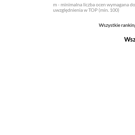
m - minimalna liczba ocen wymagana d
uwzględnienia w TOP (min. 100)
Wszystkie ranking
Wsz
Filmy
Top 500
Polskie
Nowości
Programy
Top 500
Polskie
Ludzie filmu
Aktorów
Aktorek