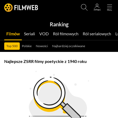
Ranking
Filmów
Seriali
VOD
Ról filmowych
Ról serialowych
Top 500
Polskie
Nowości
Najbardziej oczekiwane
Najlepsze ZSRR filmy poetyckie z 1940 roku