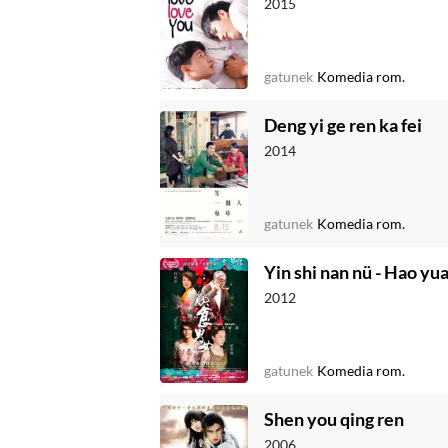
2015
gatunek
Komedia rom.
Deng yi ge ren ka fei
2014
gatunek
Komedia rom.
Yin shi nan nü - Hao yua
2012
gatunek
Komedia rom.
Shen you qing ren
2006