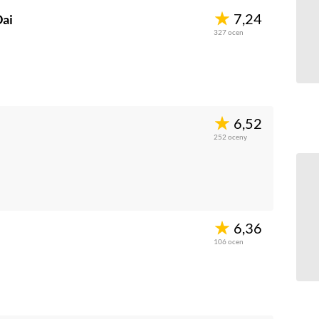
7,24
Dai
327
ocen
6,52
252
oceny
6,36
106
ocen