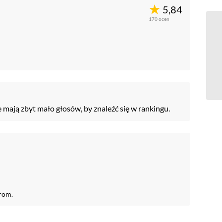
5,84
170
ocen
e mają zbyt mało głosów, by znaleźć się w rankingu.
rom.