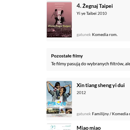
4.
Żegnaj Taipei
Yi ye Taibei
2010
gatunek
Komedia rom.
Pozostałe filmy
Te filmy pasują do wybranych filtrów, al
Xin tiang sheng yi dui
2012
gatunek
Familijny
/
Komedia 
Miao miao