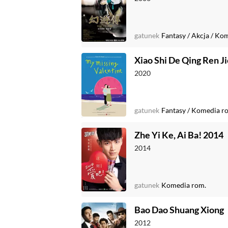
gatunek
Fantasy
/
Akcja
/
Kom
Xiao Shi De Qing Ren Ji
2020
gatunek
Fantasy
/
Komedia r
Zhe Yi Ke, Ai Ba! 2014
2014
gatunek
Komedia rom.
Bao Dao Shuang Xiong
2012