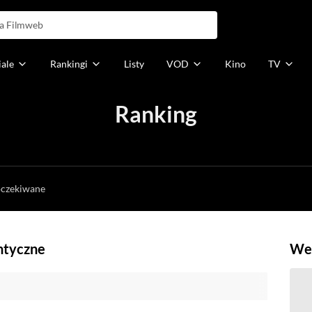
iale
Rankingi
Listy
VOD
Kino
TV
Ranking
h
oczekiwane
ntyczne
Weź