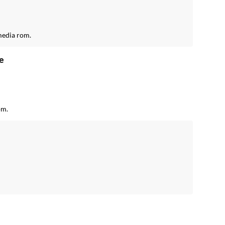
edia rom.
e
om.