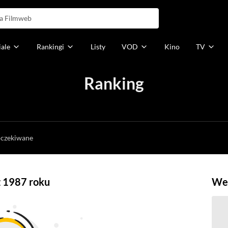
iale
Rankingi
Listy
VOD
Kino
TV
Ranking
h
oczekiwane
 z 1987 roku
Weź