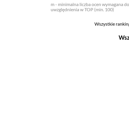
m - minimalna liczba ocen wymagana d
uwzględnienia w TOP (min. 100)
Wszystkie ranking
Wsz
Filmy
Top 500
Polskie
Nowości
Programy
Top 500
Polskie
Ludzie filmu
Aktorów
Aktorek