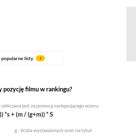
popularne listy
 pozycję filmu w rankingu?
 obliczana jest za pomocą następującego wzoru:
)) *s + (m / (g+m)) * S
g - liczba wystawionych ocen na tytuł