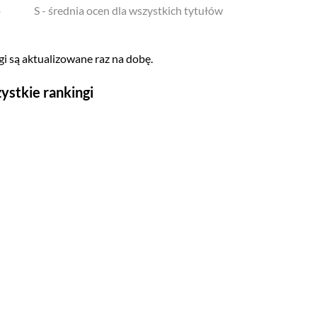
o
S - średnia ocen dla wszystkich tytułów
i są aktualizowane raz na dobę.
ystkie rankingi
Seriale
Top 500
Polskie
Gry wideo
Top 500
Nowości
Kompozytorów
Scenografów