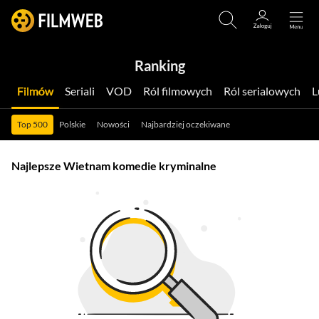
Ranking
Filmów
Seriali
VOD
Ról filmowych
Ról serialowych
Top 500
Polskie
Nowości
Najbardziej oczekiwane
Najlepsze Wietnam komedie kryminalne