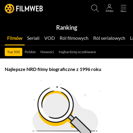
Ranking
Filmów
Seriali
VOD
Ról filmowych
Ról serialowych
Top 500
Polskie
Nowości
Najbardziej oczekiwane
Najlepsze NRD filmy biograficzne z 1996 roku