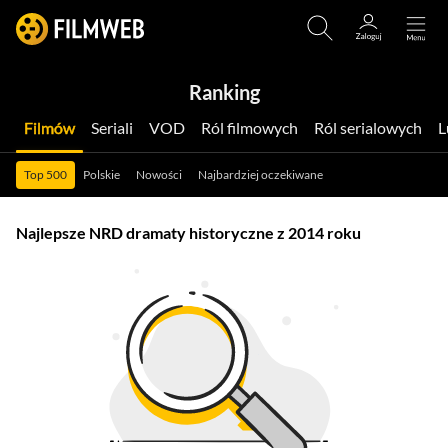
Ranking
Filmów
Seriali
VOD
Ról filmowych
Ról serialowych
Top 500
Polskie
Nowości
Najbardziej oczekiwane
Najlepsze NRD dramaty historyczne z 2014 roku