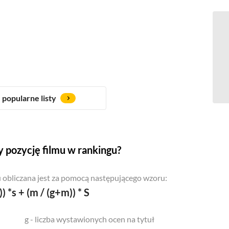
popularne listy
 pozycję filmu w rankingu?
 obliczana jest za pomocą następującego wzoru:
)) *s + (m / (g+m)) * S
g - liczba wystawionych ocen na tytuł