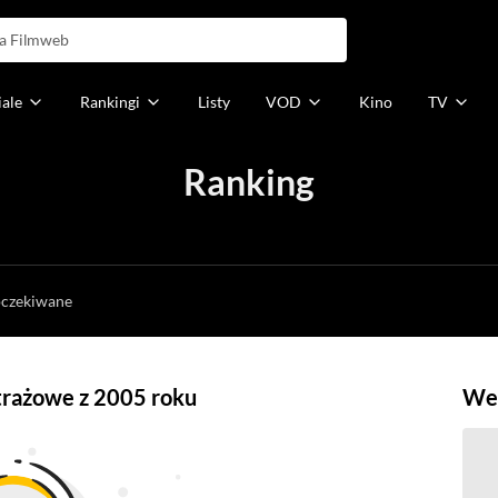
iale
Rankingi
Listy
VOD
Kino
TV
Ranking
h
oczekiwane
trażowe z 2005 roku
Weź