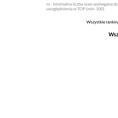
m - minimalna liczba ocen wymagana d
uwzględnienia w TOP (min. 100)
Wszystkie ranking
Wsz
Filmy
Top 500
Polskie
Nowości
Programy
Top 500
Polskie
Ludzie filmu
Aktorów
Aktorek