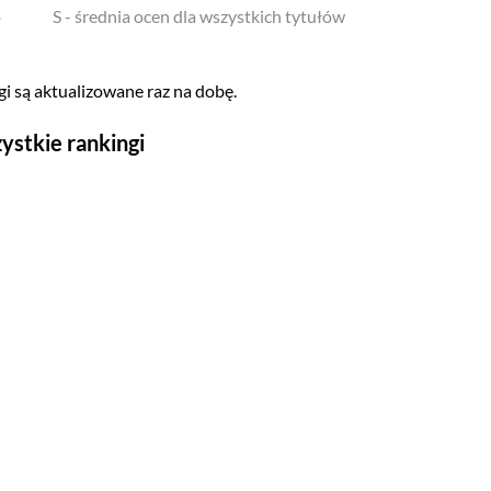
o
S - średnia ocen dla wszystkich tytułów
i są aktualizowane raz na dobę.
ystkie rankingi
Seriale
Top 500
Polskie
Gry wideo
Top 500
Nowości
Kompozytorów
Scenografów