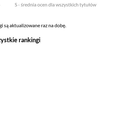
o
S - średnia ocen dla wszystkich tytułów
i są aktualizowane raz na dobę.
ystkie rankingi
Seriale
Top 500
Polskie
Gry wideo
Top 500
Nowości
Kompozytorów
Scenografów