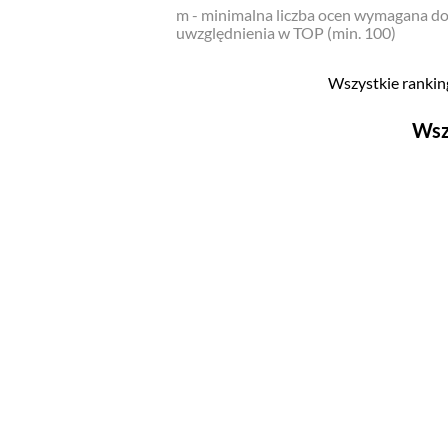
m - minimalna liczba ocen wymagana d
uwzględnienia w TOP (min. 100)
Wszystkie ranking
Wsz
Filmy
Top 500
Polskie
Nowości
Programy
Top 500
Polskie
Ludzie filmu
Aktorów
Aktorek