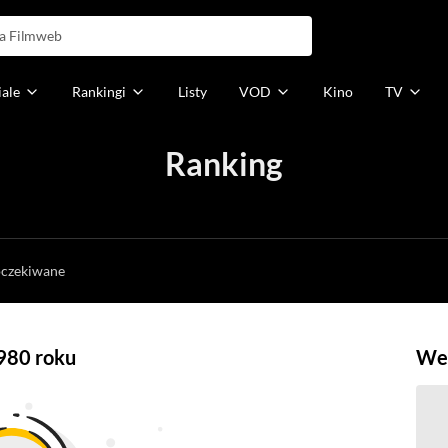
iale
Rankingi
Listy
VOD
Kino
TV
Ranking
h
oczekiwane
1980 roku
Weź