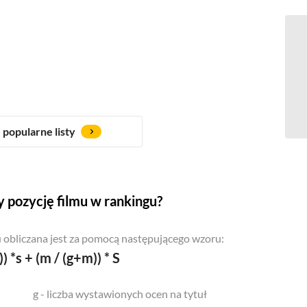
popularne listy
 pozycję filmu w rankingu?
 obliczana jest za pomocą następującego wzoru:
)) *s + (m / (g+m)) * S
g - liczba wystawionych ocen na tytuł