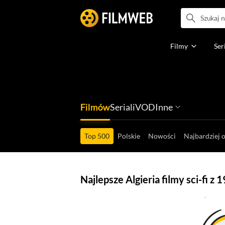
Filmy
Ser
Filmów
Seriali
VOD
Inne
Ludzi filmu
Programów
Ról filmowych
Ról serialowyc
Box Office'ów
Gier wideo
Top 500
Polskie
Nowości
Najbardziej 
Najlepsze Algieria filmy sci-fi z 