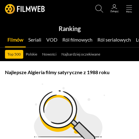
Ranking
Filmów
Seriali
VOD
Ról filmowych
Ról serialowych
Top 500
Polskie
Nowości
Najbardziej oczekiwane
Najlepsze Algieria filmy satyryczne z 1988 roku