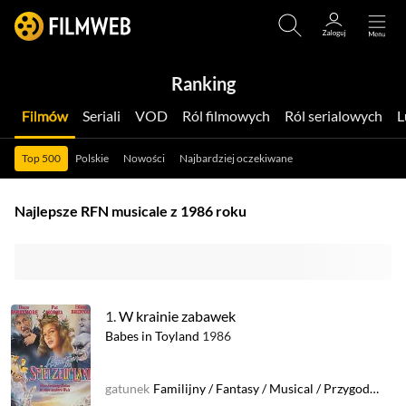
Ranking
Filmów
Seriali
VOD
Ról filmowych
Ról serialowych
Top 500
Polskie
Nowości
Najbardziej oczekiwane
Najlepsze RFN musicale z 1986 roku
1.
W krainie zabawek
Babes in Toyland
1986
gatunek
Familijny
/
Fantasy
/
Musical
/
Przygodowy
/