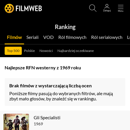
Ranking
Filmów
Seriali
VOD
Ról filmowych
Ról serialowych
Top 500
Polskie
Nowości
Najbardziej oczekiwane
Najlepsze RFN westerny z 1969 roku
Brak filmów z wystarczającą liczbą ocen
Poniższe filmy pasują do wybranych filtrów, ale mają
zbyt mało głosów, by znaleźć się w rankingu.
Gli Specialisti
1969