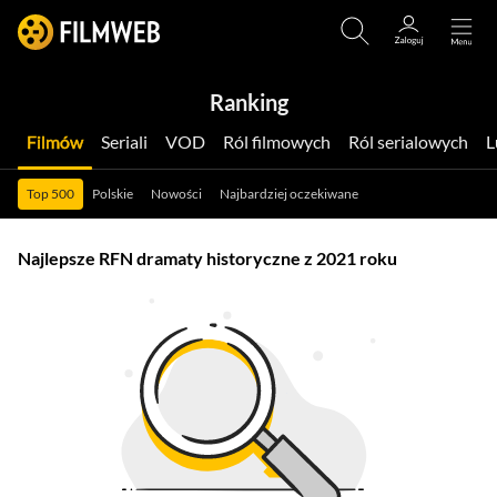
Ranking
Filmów
Seriali
VOD
Ról filmowych
Ról serialowych
Top 500
Polskie
Nowości
Najbardziej oczekiwane
Najlepsze RFN dramaty historyczne z 2021 roku