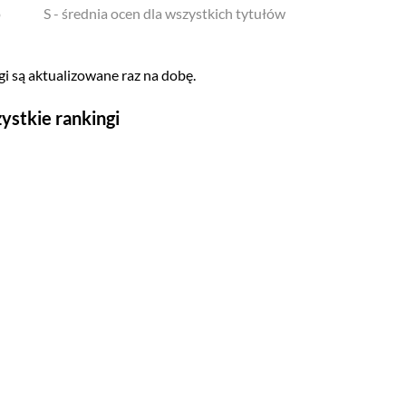
o
S - średnia ocen dla wszystkich tytułów
i są aktualizowane raz na dobę.
ystkie rankingi
Seriale
Top 500
Polskie
Gry wideo
Top 500
Nowości
Kompozytorów
Scenografów