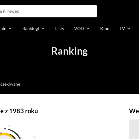
iale
Rankingi
Listy
VOD
Kino
TV
Ranking
h
oczekiwane
ie z 1983 roku
Weź