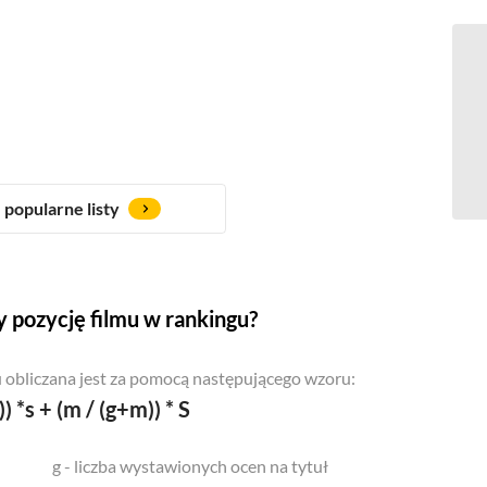
popularne listy
 pozycję filmu w rankingu?
 obliczana jest za pomocą następującego wzoru:
)) *s + (m / (g+m)) * S
g - liczba wystawionych ocen na tytuł