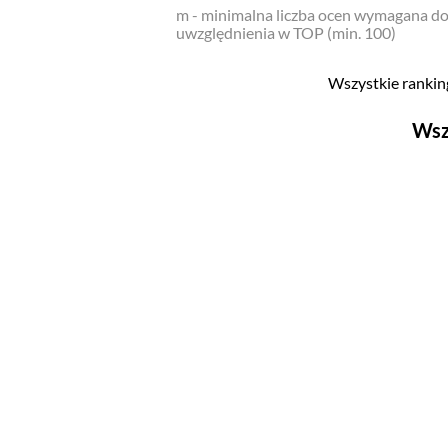
m - minimalna liczba ocen wymagana d
uwzględnienia w TOP (min. 100)
Wszystkie ranking
Wsz
Filmy
Top 500
Polskie
Nowości
Programy
Top 500
Polskie
Ludzie filmu
Aktorów
Aktorek