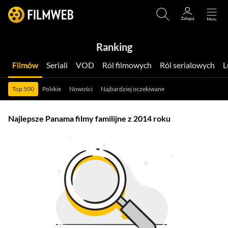
Ranking
Filmów
Seriali
VOD
Ról filmowych
Ról serialowych
Top 500
Polskie
Nowości
Najbardziej oczekiwane
Najlepsze Panama filmy familijne z 2014 roku