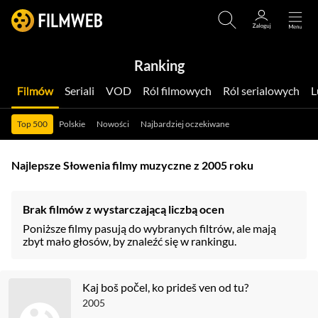
Ranking
Filmów
Seriali
VOD
Ról filmowych
Ról serialowych
Top 500
Polskie
Nowości
Najbardziej oczekiwane
Najlepsze Słowenia filmy muzyczne z 2005 roku
Brak filmów z wystarczającą liczbą ocen
Poniższe filmy pasują do wybranych filtrów, ale mają
zbyt mało głosów, by znaleźć się w rankingu.
Kaj boš počel, ko prideš ven od tu?
2005