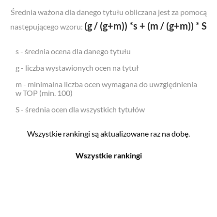
Średnia ważona dla danego tytułu obliczana jest za pomocą
(g / (g+m)) *s + (m / (g+m)) * S
następującego wzoru:
s - średnia ocena dla danego tytułu
g - liczba wystawionych ocen na tytuł
m - minimalna liczba ocen wymagana do uwzględnienia
w TOP (min. 100)
S - średnia ocen dla wszystkich tytułów
Wszystkie rankingi są aktualizowane raz na dobę.
Wszystkie rankingi
Filmy
Seriale
Top 500
Top 500
Polskie
Polskie
Nowości