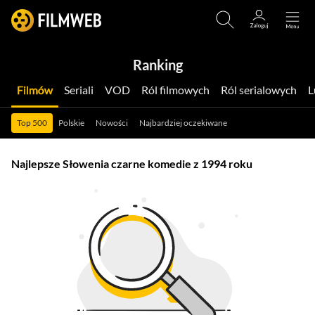
Ranking
Filmów
Seriali
VOD
Ról filmowych
Ról serialowych
Top 500
Polskie
Nowości
Najbardziej oczekiwane
Najlepsze Słowenia czarne komedie z 1994 roku