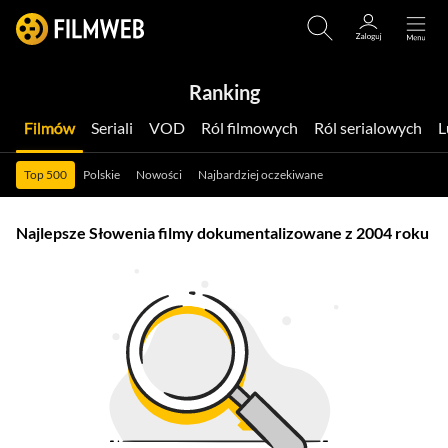
Ranking
Filmów
Seriali
VOD
Ról filmowych
Ról serialowych
Top 500
Polskie
Nowości
Najbardziej oczekiwane
Najlepsze Słowenia filmy dokumentalizowane z 2004 roku