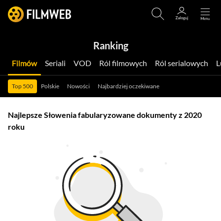
Ranking
Filmów
Seriali
VOD
Ról filmowych
Ról serialowych
Top 500
Polskie
Nowości
Najbardziej oczekiwane
Najlepsze Słowenia fabularyzowane dokumenty z 2020
roku