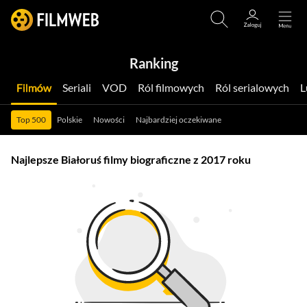
Ranking
Filmów
Seriali
VOD
Ról filmowych
Ról serialowych
Top 500
Polskie
Nowości
Najbardziej oczekiwane
Najlepsze Białoruś filmy biograficzne z 2017 roku