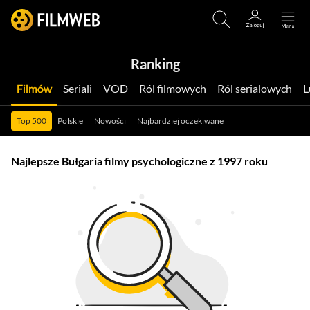
Ranking
Filmów
Seriali
VOD
Ról filmowych
Ról serialowych
Top 500
Polskie
Nowości
Najbardziej oczekiwane
Najlepsze Bułgaria filmy psychologiczne z 1997 roku