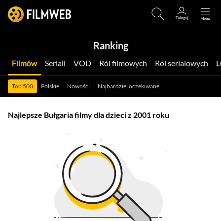
Ranking
Filmów
Seriali
VOD
Ról filmowych
Ról serialowych
Top 500
Polskie
Nowości
Najbardziej oczekiwane
Najlepsze Bułgaria filmy dla dzieci z 2001 roku