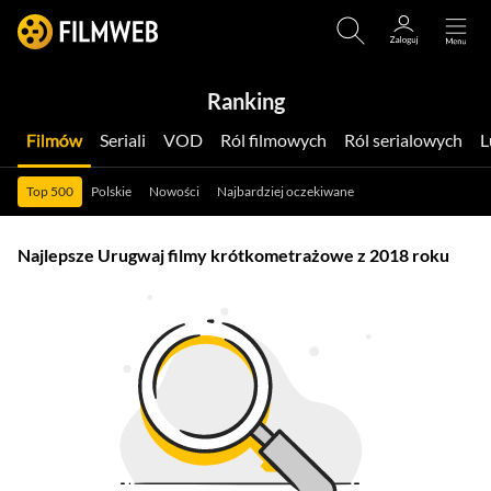
Ranking
Filmów
Seriali
VOD
Ról filmowych
Ról serialowych
Top 500
Polskie
Nowości
Najbardziej oczekiwane
Najlepsze Urugwaj filmy krótkometrażowe z 2018 roku