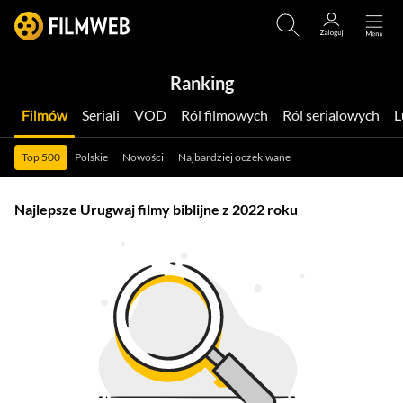
Ranking
Filmów
Seriali
VOD
Ról filmowych
Ról serialowych
Top 500
Polskie
Nowości
Najbardziej oczekiwane
Najlepsze Urugwaj filmy biblijne z 2022 roku