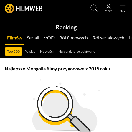
Ranking
Filmów
Seriali
VOD
Ról filmowych
Ról serialowych
Top 500
Polskie
Nowości
Najbardziej oczekiwane
Najlepsze Mongolia filmy przygodowe z 2015 roku