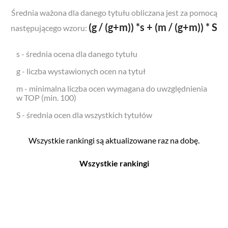
Średnia ważona dla danego tytułu obliczana jest za pomocą
(g / (g+m)) *s + (m / (g+m)) * S
następującego wzoru:
s - średnia ocena dla danego tytułu
g - liczba wystawionych ocen na tytuł
m - minimalna liczba ocen wymagana do uwzględnienia
w TOP (min. 100)
S - średnia ocen dla wszystkich tytułów
Wszystkie rankingi są aktualizowane raz na dobę.
Wszystkie rankingi
Filmy
Seriale
Top 500
Top 500
Polskie
Polskie
Nowości