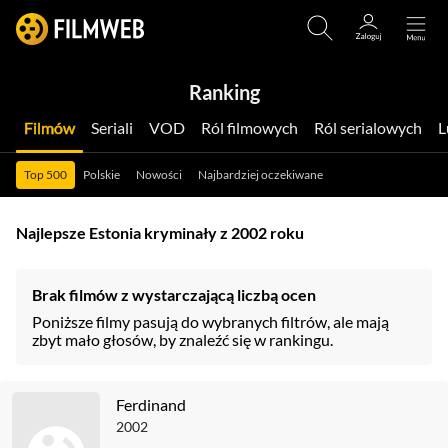
Ranking
Filmów
Seriali
VOD
Ról filmowych
Ról serialowych
Top 500
Polskie
Nowości
Najbardziej oczekiwane
Najlepsze Estonia kryminały z 2002 roku
Brak filmów z wystarczającą liczbą ocen
Poniższe filmy pasują do wybranych filtrów, ale mają
zbyt mało głosów, by znaleźć się w rankingu.
Ferdinand
2002