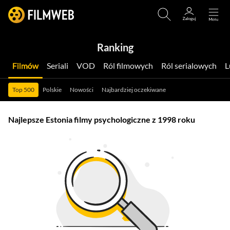
Ranking
Filmów
Seriali
VOD
Ról filmowych
Ról serialowych
Top 500
Polskie
Nowości
Najbardziej oczekiwane
Najlepsze Estonia filmy psychologiczne z 1998 roku