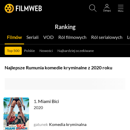
Ranking
Filmów
Seriali
VOD
Ról filmowych
Ról serialowych
Top 500
Polskie
Nowości
Najbardziej oczekiwane
Najlepsze Rumunia komedie kryminalne z 2020 roku
1.
Miami Bici
2020
gatunek
Komedia kryminalna