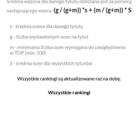
Średnia ważona dla danego tytułu obliczana jest za pomocą
(g / (g+m)) *s + (m / (g+m)) * S
następującego wzoru:
s - średnia ocena dla danego tytułu
g - liczba wystawionych ocen na tytuł
m - minimalna liczba ocen wymagana do uwzględnienia
w TOP (min. 100)
S - średnia ocen dla wszystkich tytułów
Wszystkie rankingi są aktualizowane raz na dobę.
Wszystkie rankingi
Filmy
Seriale
Top 500
Top 500
Polskie
Polskie
Nowości