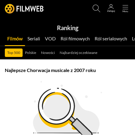
Ranking
Filmów
Seriali
VOD
Ról filmowych
Ról serialowych
Top 500
Polskie
Nowości
Najbardziej oczekiwane
Najlepsze Chorwacja musicale z 2007 roku