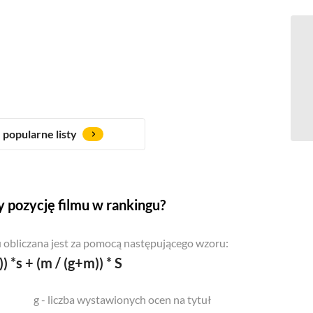
popularne listy
 pozycję filmu w rankingu?
 obliczana jest za pomocą następującego wzoru:
)) *s + (m / (g+m)) * S
g - liczba wystawionych ocen na tytuł