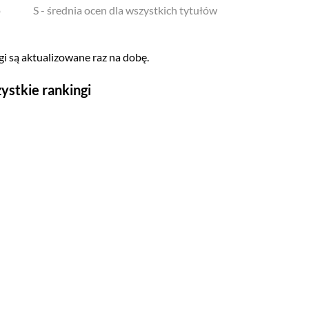
o
S - średnia ocen dla wszystkich tytułów
i są aktualizowane raz na dobę.
ystkie rankingi
Seriale
Top 500
Polskie
Gry wideo
Top 500
Nowości
Kompozytorów
Scenografów