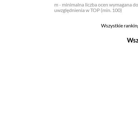
m - minimalna liczba ocen wymagana d
uwzględnienia w TOP (min. 100)
Wszystkie ranking
Wsz
Filmy
Top 500
Polskie
Nowości
Programy
Top 500
Polskie
Ludzie filmu
Aktorów
Aktorek