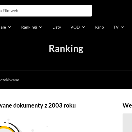
iale
Rankingi
Listy
VOD
Kino
TV
Ranking
h
oczekiwane
owane dokumenty z 2003 roku
Weź