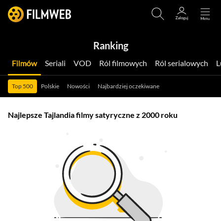
Ranking
Filmów
Seriali
VOD
Ról filmowych
Ról serialowych
Top 500
Polskie
Nowości
Najbardziej oczekiwane
Najlepsze Tajlandia filmy satyryczne z 2000 roku