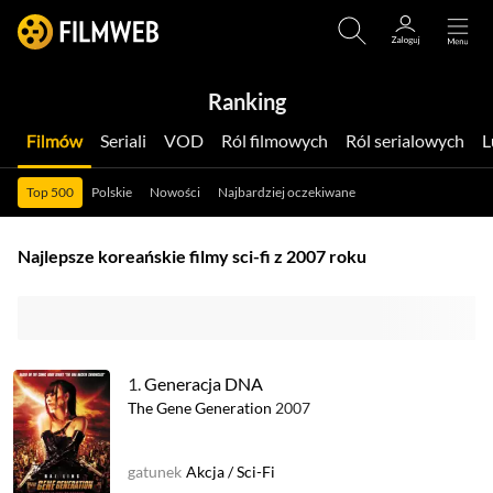
Ranking
Filmów
Seriali
VOD
Ról filmowych
Ról serialowych
Top 500
Polskie
Nowości
Najbardziej oczekiwane
Najlepsze koreańskie filmy sci-fi z 2007 roku
1.
Generacja DNA
The Gene Generation
2007
gatunek
Akcja
/
Sci-Fi