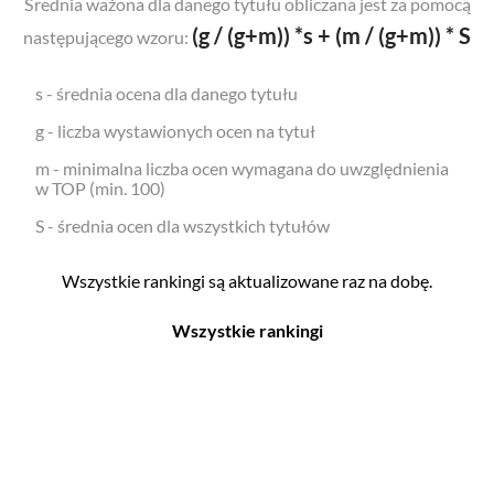
Średnia ważona dla danego tytułu obliczana jest za pomocą
(g / (g+m)) *s + (m / (g+m)) * S
następującego wzoru:
s - średnia ocena dla danego tytułu
g - liczba wystawionych ocen na tytuł
m - minimalna liczba ocen wymagana do uwzględnienia
w TOP (min. 100)
S - średnia ocen dla wszystkich tytułów
Wszystkie rankingi są aktualizowane raz na dobę.
Wszystkie rankingi
Filmy
Seriale
Top 500
Top 500
Polskie
Polskie
Nowości