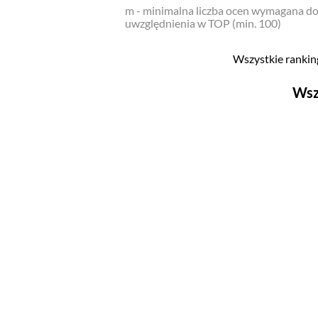
m - minimalna liczba ocen wymagana d
uwzględnienia w TOP (min. 100)
Wszystkie ranking
Wsz
Filmy
Top 500
Polskie
Nowości
Programy
Top 500
Polskie
Ludzie filmu
Aktorów
Aktorek