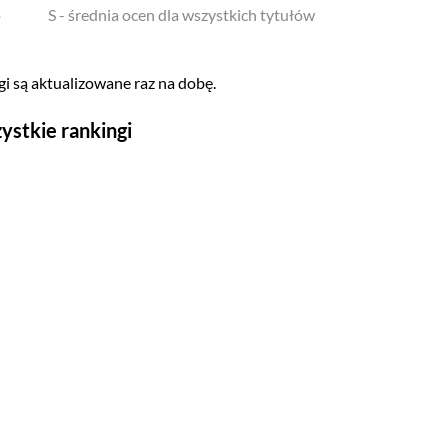
o
S - średnia ocen dla wszystkich tytułów
i są aktualizowane raz na dobę.
ystkie rankingi
Seriale
Top 500
Polskie
Gry wideo
Top 500
Nowości
Kompozytorów
Scenografów