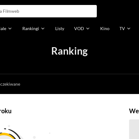
iale
Rankingi
Listy
VOD
Kino
TV
Ranking
h
oczekiwane
 roku
Weź