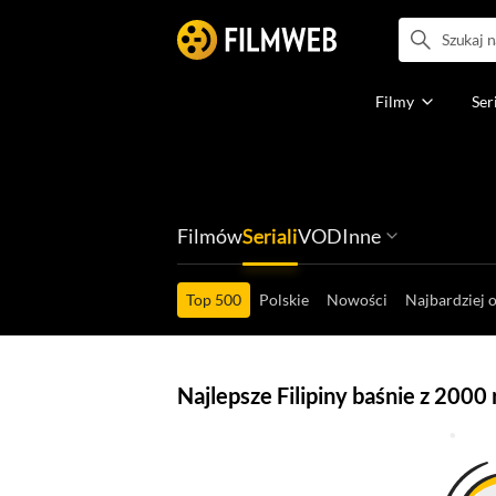
Filmy
Ser
Filmów
Seriali
VOD
Inne
Ludzi filmu
Programów
Ról filmowych
Ról serialowyc
Box Office'ów
Gier wideo
Top 500
Polskie
Nowości
Najbardziej 
Najlepsze Filipiny baśnie z 2000